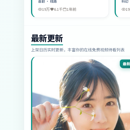
喜剧
· 线路
科幻
19万
6.1千
1年前
1
最新更新
上架日历实时更新，丰富你的在线免费视频待看列表
最