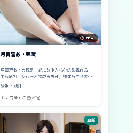
99:41
月面营救·典藏
月面营救·典藏是一部以战争为核心的影视作品，
围绕危机、反转与人物成长展开，整体节奏紧凑，
值得推荐观看。
战争
· 线路
5.3万
3.2千
2年前
最新