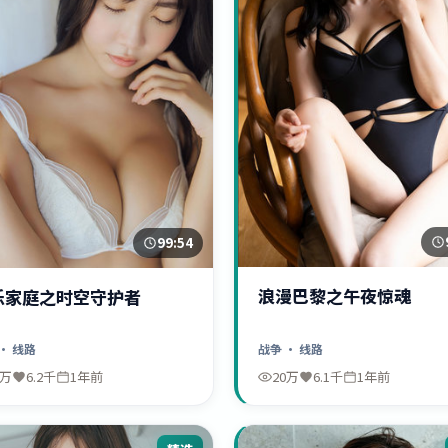
99:54
浪漫巴黎之午夜惊魂
乐家庭之时空守护者
战争
· 线路
· 线路
0万
6.2千
1年前
20万
6.1千
1年前