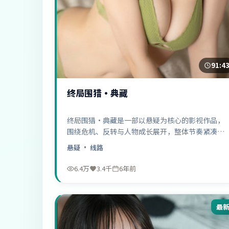
91:4
终局围猎·典藏
终局围猎·典藏是一部以悬疑为核心的影视作品，
围绕危机、反转与人物成长展开，整体节奏紧凑，
值得推荐观看。
悬疑
· 线路
6.4万
3.4千
6年前
最