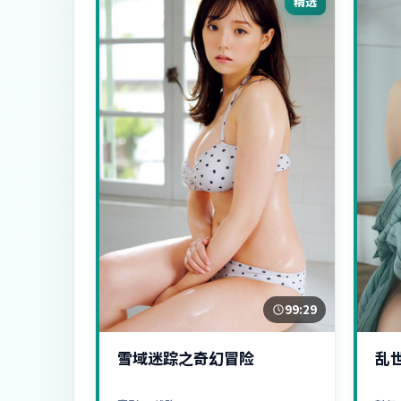
精选
99:29
雪域迷踪之奇幻冒险
乱