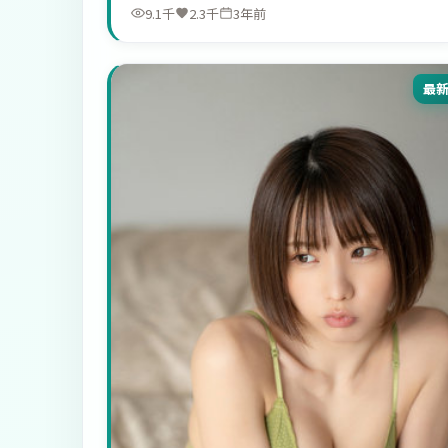
9.1千
2.3千
3年前
最