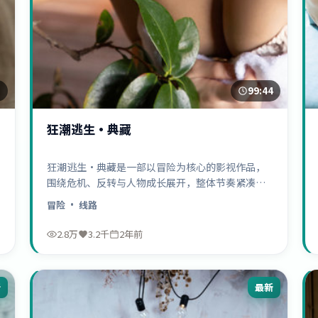
3
99:44
狂潮逃生·典藏
狂潮逃生·典藏是一部以冒险为核心的影视作品，
围绕危机、反转与人物成长展开，整体节奏紧凑，
值得推荐观看。
冒险
· 线路
2.8万
3.2千
2年前
新
最新