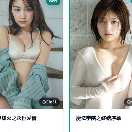
精选
88:31
世烽火之永恒爱情
魔法学院之终结序幕