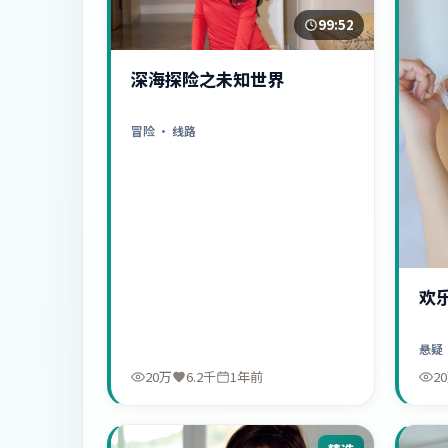
99:52
深海探险之未知世界
冒险
· 线路
欢
悬疑
20万
6.2千
1年前
2