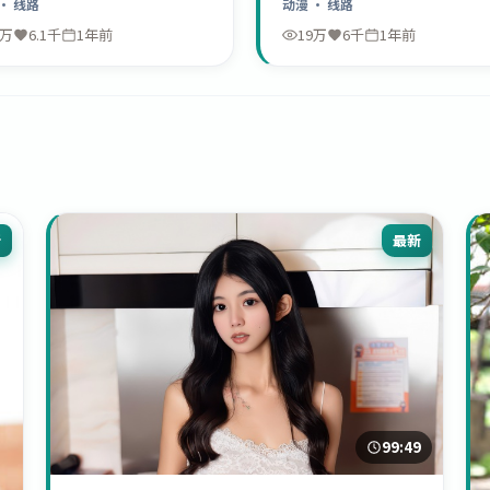
· 线路
动漫
· 线路
9万
6.1千
1年前
19万
6千
1年前
新
最新
99:49