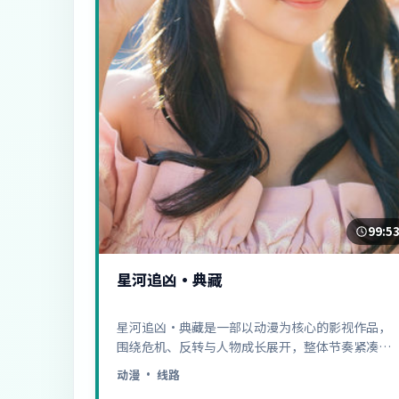
99:5
星河追凶·典藏
星河追凶·典藏是一部以动漫为核心的影视作品，
围绕危机、反转与人物成长展开，整体节奏紧凑，
值得推荐观看。
动漫
· 线路