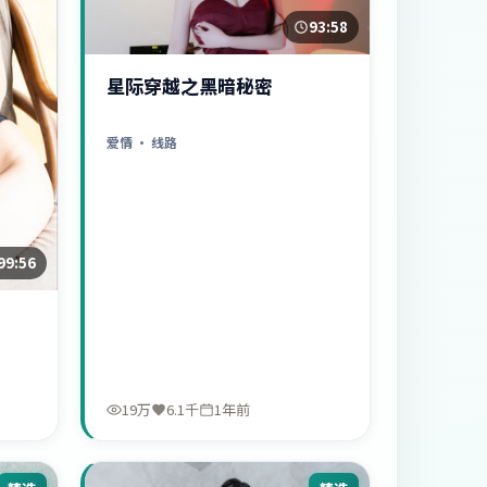
93:58
星际穿越之黑暗秘密
爱情
· 线路
99:56
19万
6.1千
1年前