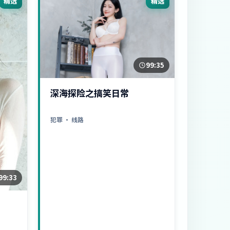
精选
精选
99:35
深海探险之搞笑日常
犯罪
· 线路
99:33